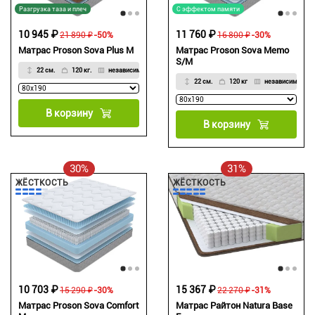
Разгрузка таза и плеч
С эффектом памяти
10 945 ₽
11 760 ₽
21 890 ₽
-50%
16 800 ₽
-30%
Матрас Proson Sova Plus M
Матрас Proson Sova Memo
S/M
22 см.
120 кг.
независимый
22 см.
120 кг
независимый
В корзину
В корзину
30%
31%
ЖЁСТКОСТЬ
ЖЁСТКОСТЬ
10 703 ₽
15 367 ₽
15 290 ₽
-30%
22 270 ₽
-31%
Матрас Proson Sova Comfort
Матрас Райтон Natura Base