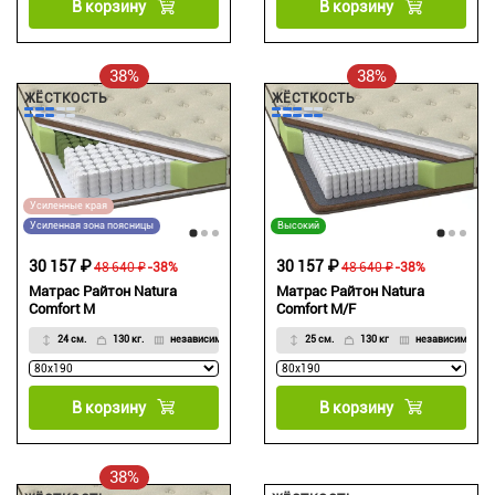
В корзину
В корзину
38%
38%
ЖЁСТКОСТЬ
ЖЁСТКОСТЬ
Усиленные края
Усиленная зона поясницы
Высокий
30 157 ₽
30 157 ₽
48 640 ₽
-38%
48 640 ₽
-38%
Матрас Райтон Natura
Матрас Райтон Natura
Comfort M
Comfort M/F
24 см.
130 кг.
независимый
25 см.
130 кг
независимый
В корзину
В корзину
38%