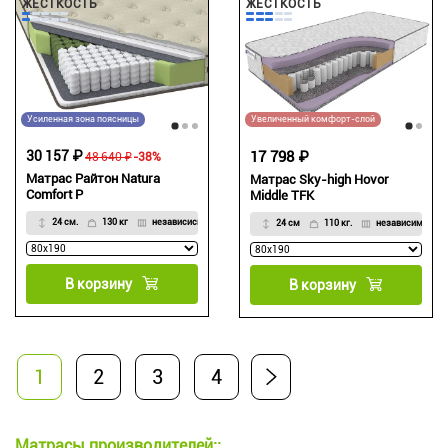
ЖЁСТКОСТЬ
ЖЁСТКОСТЬ
Усиленная зона поясницы
Увеличенный комфорт-слой
30 157 ₽
17 798 ₽
48 640 ₽
-38%
Матрас Райтон Natura
Матрас Sky-high Hovor
Comfort P
Middle TFK
24 см.
130 кг
независисмый
24 см
110 кг.
независимый
В корзину
В корзину
1
2
3
4
Матрасы производителей::