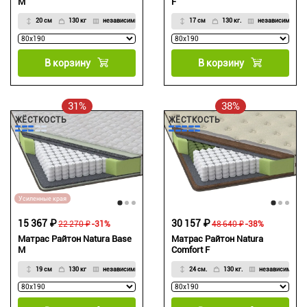
M
F
20 см
130 кг
независимый
17 см
130 кг.
независимый
В корзину
В корзину
31%
38%
ЖЁСТКОСТЬ
ЖЁСТКОСТЬ
Усиленные края
15 367 ₽
30 157 ₽
22 270 ₽
-31%
48 640 ₽
-38%
Матрас Райтон Natura Base
Матрас Райтон Natura
M
Comfort F
19 см
130 кг
независимый
24 см.
130 кг.
независимый