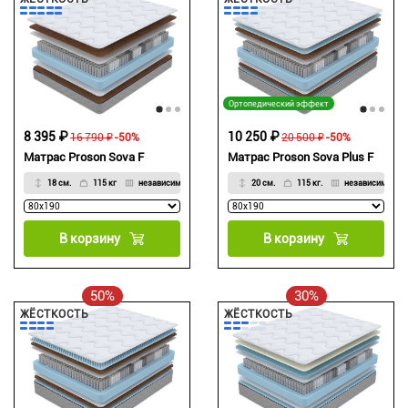
Ортопедический эффект
8 395 ₽
10 250 ₽
16 790 ₽
-50%
20 500 ₽
-50%
Матрас Proson Sova F
Матрас Proson Sova Plus F
18 см.
115 кг
независимый
20 см.
115 кг.
независимый
В корзину
В корзину
50%
30%
ЖЁСТКОСТЬ
ЖЁСТКОСТЬ