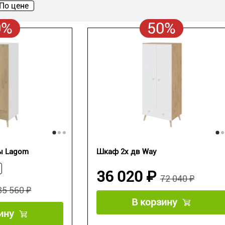
По цене
0%
50%
ы Lagom
Шкаф 2х дв Way
36 020 ₽
72 040 ₽
85 560 ₽
В корзину
ину