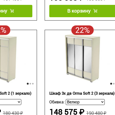
ину
В корзину
2%
22%
oft 2 (1 зеркало)
Шкаф 3х дв Orma Soft 2 (3 зеркала)
Обивка:
₽
148 575 ₽
180 430 ₽
190 480 ₽