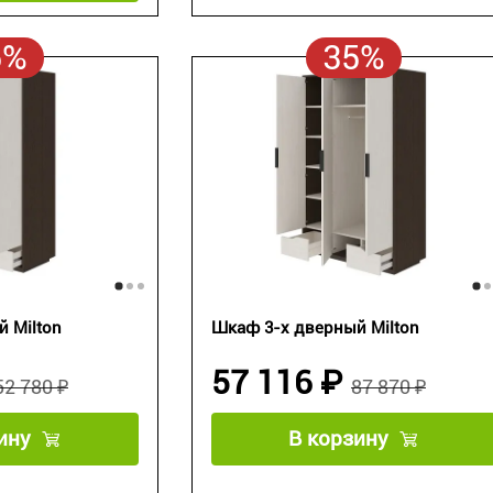
5%
35%
 Milton
Шкаф 3-х дверный Milton
57 116 ₽
52 780 ₽
87 870 ₽
ину
В корзину