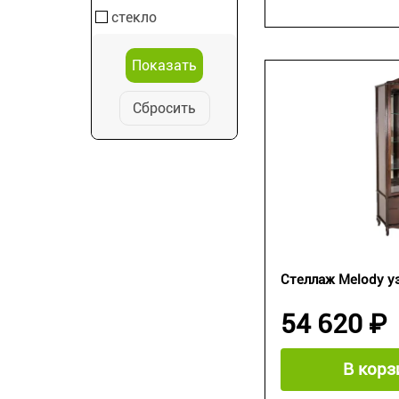
стекло
Сбросить
Стеллаж Melody у
54 620 ₽
В корз