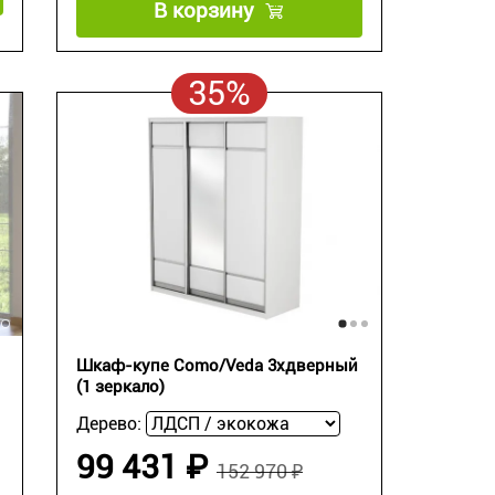
В корзину
35%
Шкаф-купе Como/Veda 3хдверный
(1 зеркало)
Дерево:
99 431 ₽
152 970 ₽