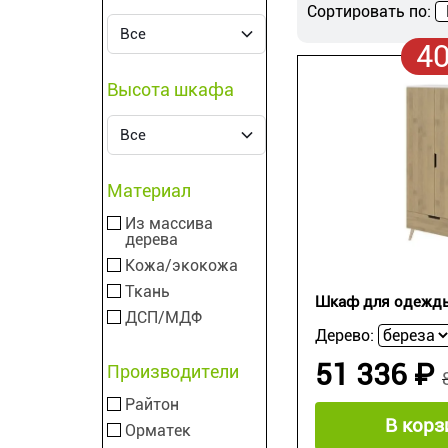
Сортировать по:
4
Высота шкафа
Материал
Из массива
дерева
Кожа/экокожа
Ткань
Шкаф для одежд
ДСП/МДФ
Дерево:
51 336 ₽
Производители
Райтон
В корз
Орматек