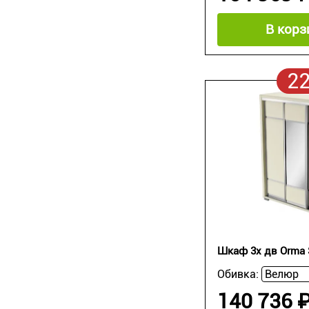
В корз
2
Шкаф 3х дв Orma S
Обивка:
140 736 