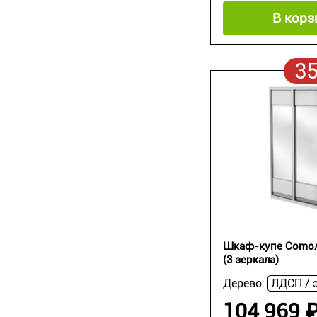
В корз
3
Шкаф-купе Como/
(3 зеркала)
Дерево:
104 969 