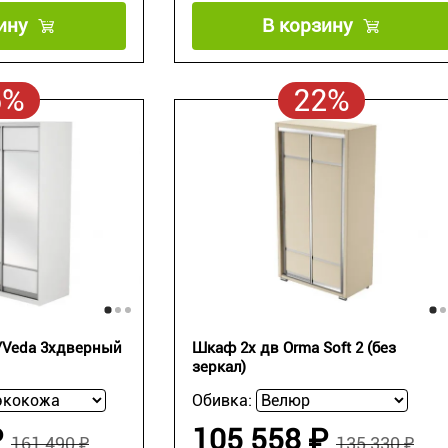
ину
В корзину
5%
22%
Veda 3хдверный
Шкаф 2х дв Orma Soft 2 (без
зеркал)
Обивка:
₽
105 558 ₽
161 490 ₽
135 330 ₽