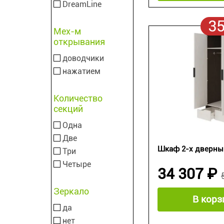
DreamLine
3
Мех-м
открывания
доводчики
нажатием
Количество
секций
Одна
Две
Шкаф 2-х дверный
Три
Четыре
34 307 ₽
Зеркало
В корз
да
нет