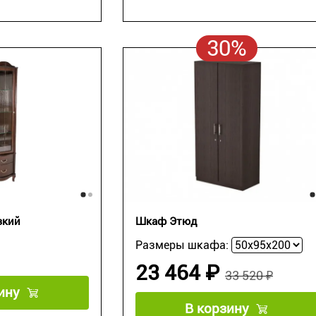
30%
зкий
Шкаф Этюд
Размеры шкафа:
23 464 ₽
33 520 ₽
ину
В корзину