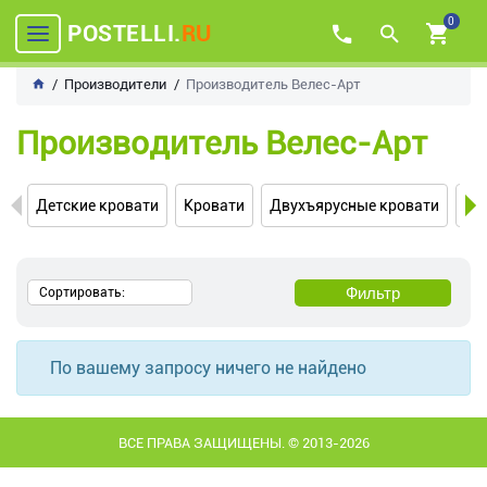
0
POSTELLI.
RU
Производители
Производитель Велес-Арт
Производитель Велес-Арт
Детские кровати
Кровати
Двухъярусные кровати
Кр
Фильтр
Сортировать:
По вашему запросу ничего не найдено
ВСЕ ПРАВА ЗАЩИЩЕНЫ. © 2013-2026