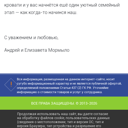
кровати и у вас начнётся ещё один уютный семейный
этап — как когда-то начинся наш.
С уважением и любовью,
Андрей и Елизавета Мормыло
Вся информация, размещенная на данном интернет-сайте, носит
сугубо информационный характер и не является публичной офертой,
определяемой положениями Статьи 437 (2) ГК РФ. Уточняйие
информацию о стоимости товаров и услуг у сотрудника.
ВСЕ ПРАВА ЗАЩИЩЕНЫ. © 2013-2026
Продолжая использовать наш сайт, вы даете согласие
на обработку файлов cookie, пользовательских данных
(сведения о местоположении; тип и версия ОС; тип и
версия Браузера; тип устройства и разрешение его